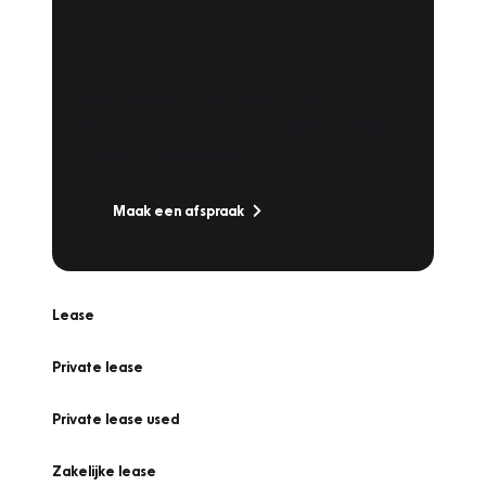
Plan een
Werkplaatsafspraak
Is uw auto toe aan Onderhoud,
Bandenwissel of een Vakantiecheck? Plan
online een afspraak!
Maak een afspraak
Lease
Private lease
Private lease used
Zakelijke lease