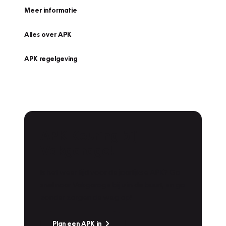
Meer informatie
Alles over APK
APK regelgeving
APK Keuring bij
Vakgarage!
Is het weer tijd voor de jaarlijkse APK? Ga
snel naar Vakgarage bij u in de buurt, en ga
zonder zorgen de weg op!
Plan een APK in