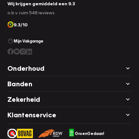
Wij krijgen gemiddeld een 9.3
o.b.v. ruim 548 reviews
9.3/10
Mijn Vakgarage
Onderhoud
Banden
Zekerheid
Klantenservice
GroenGedaan!