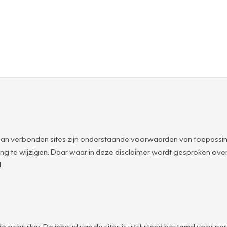
an verbonden sites zijn onderstaande voorwaarden van toepassin
g te wijzigen. Daar waar in deze disclaimer wordt gesproken o
.
e gebruiker. De inhoud van de sites is uitsluitend bestemd voor pers