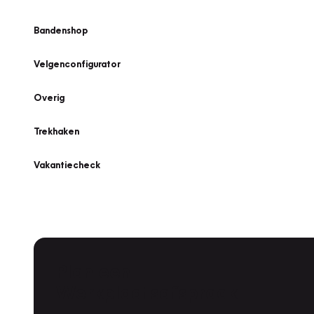
Bandenshop
Velgenconfigurator
Overig
Trekhaken
Vakantiecheck
Plan een
Werkplaatsafspraak