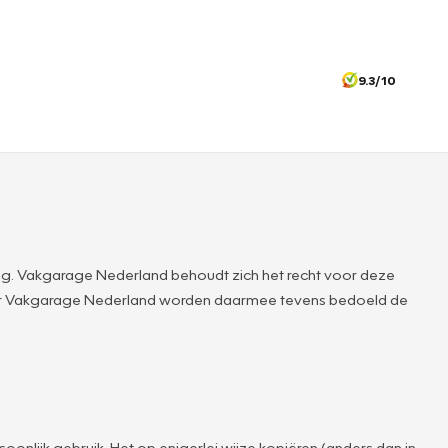
9.3/10
g. Vakgarage Nederland behoudt zich het recht voor deze
ver Vakgarage Nederland worden daarmee tevens bedoeld de
oonlijk gebruik. Het op enigerlei wijze kopiëren (anders dan in