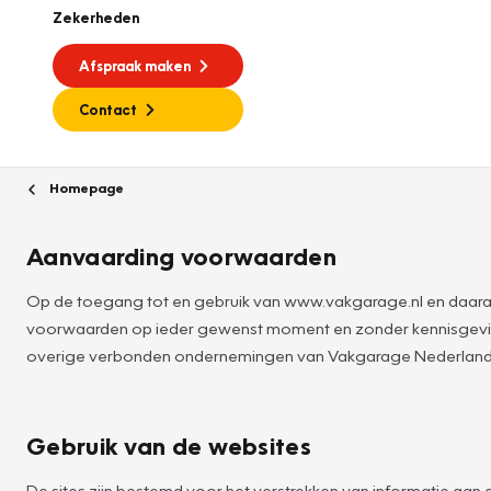
Zekerheden
Afspraak maken
Contact
Homepage
Aanvaarding voorwaarden
Op de toegang tot en gebruik van www.vakgarage.nl en daara
voorwaarden op ieder gewenst moment en zonder kennisgevin
overige verbonden ondernemingen van Vakgarage Nederland
Gebruik van de websites
De sites zijn bestemd voor het verstrekken van informatie aan d