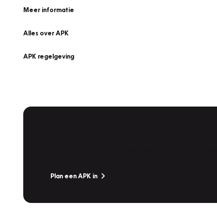
Meer informatie
Alles over APK
APK regelgeving
APK Keuring bij Vakgarage!
Is het weer tijd voor de jaarlijkse APK? Ga snel naar V
Plan een APK in