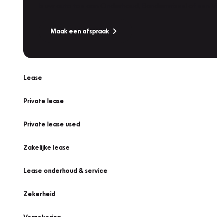
Is uw auto toe aan Onderhoud, Bandenwissel of een Va
Maak een afspraak
Lease
Private lease
Private lease used
Zakelijke lease
Lease onderhoud & service
Zekerheid