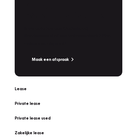
Plan een
Werkplaatsafspraak
Is uw auto toe aan Onderhoud,
Bandenwissel of een Vakantiecheck? Plan
online een afspraak!
Maak een afspraak
Lease
Private lease
Private lease used
Zakelijke lease