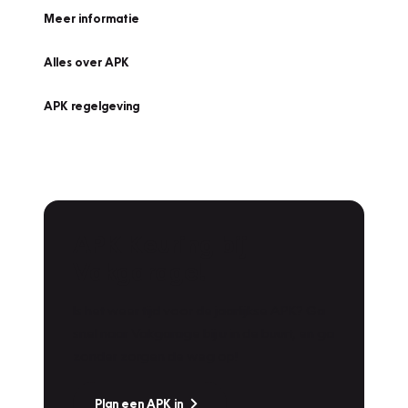
Meer informatie
Alles over APK
APK regelgeving
APK Keuring bij
Vakgarage!
Is het weer tijd voor de jaarlijkse APK? Ga
snel naar Vakgarage bij u in de buurt, en ga
zonder zorgen de weg op!
Plan een APK in