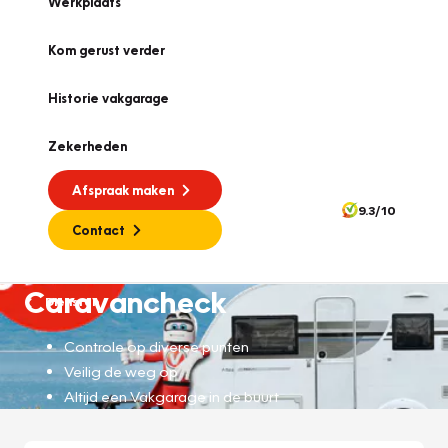
Werkplaats
Kom gerust verder
Historie vakgarage
Zekerheden
Afspraak maken
9.3/10
Contact
Caravancheck
Diensten
Controle op diverse punten
Veilig de weg op
Altijd een Vakgarage in de buurt