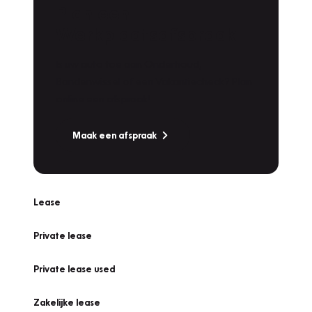
Plan een
Werkplaatsafspraak
Is uw auto toe aan Onderhoud,
Bandenwissel of een Vakantiecheck? Plan
online een afspraak!
Maak een afspraak
Lease
Private lease
Private lease used
Zakelijke lease