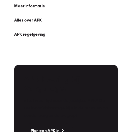
Meer informatie
Alles over APK
APK regelgeving
APK Keuring bij
Vakgarage!
Is het weer tijd voor de jaarlijkse APK? Ga
snel naar Vakgarage bij u in de buurt, en ga
zonder zorgen de weg op!
Plan een APK in