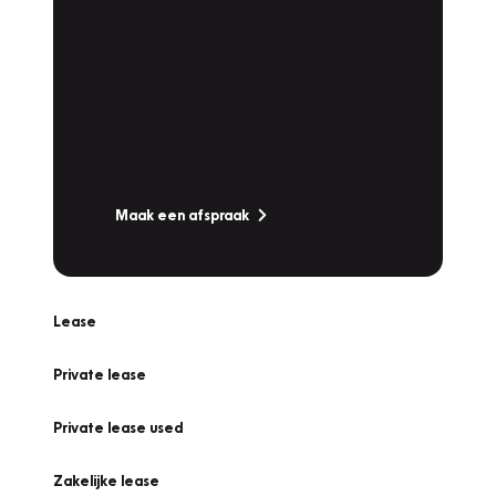
Plan een
Werkplaatsafspraak
Is uw auto toe aan Onderhoud,
Bandenwissel of een Vakantiecheck? Plan
online een afspraak!
Maak een afspraak
Lease
Private lease
Private lease used
Zakelijke lease