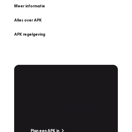
Meer informatie
Alles over APK
APK regelgeving
APK Keuring bij
Vakgarage!
Is het weer tijd voor de jaarlijkse APK? Ga
snel naar Vakgarage bij u in de buurt, en ga
zonder zorgen de weg op!
Plan een APK in